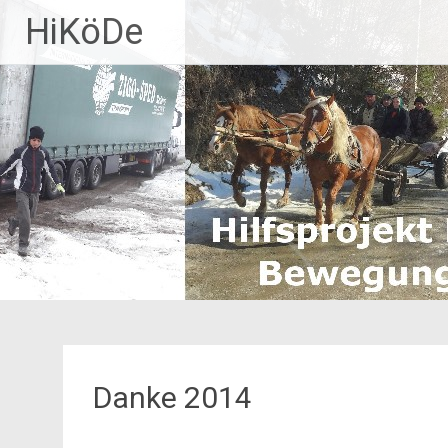
Zum
HiKöDe
Inhalt
springen
Danke 2014