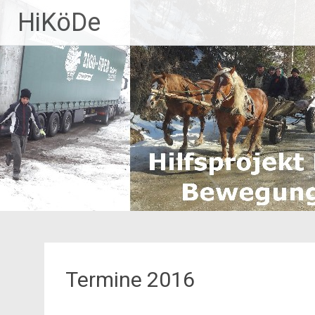
Zum
HiKöDe
Inhalt
springen
Termine 2016