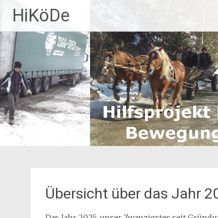
Zum
HiKöDe
Inhalt
springen
Übersicht über das Jahr 2
Das Jahr 2025, unser Zwanzigstes seit Gründu