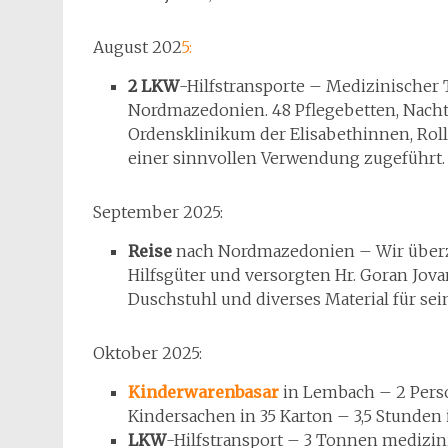
August 202
5:
2 LKW
-Hilfstransporte – Medizinischer 
Nordmazedonien. 48 Pflegebetten, Nacht
Ordensklinikum der Elisabethinnen, Rol
einer sinnvollen Verwendung zugeführt.
September 2025:
Reise
nach Nordmazedonien – Wir überze
Hilfsgüter und versorgten Hr. Goran Jova
Duschstuhl und diverses Material für sei
Oktober 2025:
Kinderwarenbasar
in Lembach – 2 Pers
Kindersachen in 35 Karton – 3,5 Stunden i
LKW
-Hilfstransport – 3 Tonnen medizini