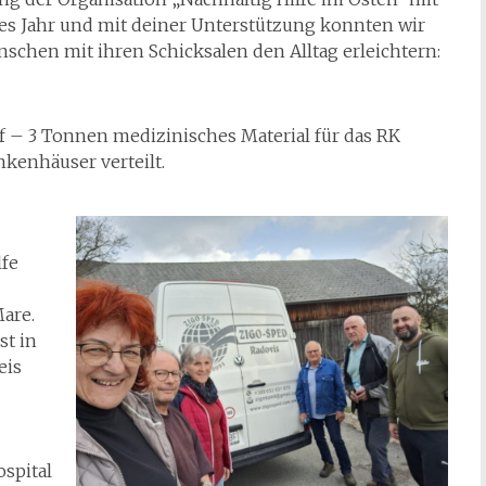
es Jahr und mit deiner Unterstützung konnten wir
schen mit ihren Schicksalen den Alltag erleichtern:
 – 3 Tonnen medizinisches Material für das RK
kenhäuser verteilt.
fe
are.
st in
eis
–
spital