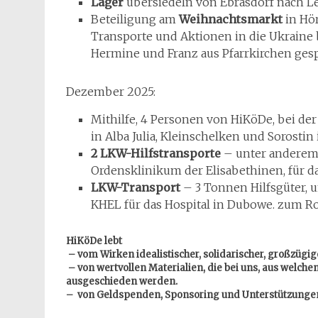
Lager
übersiedeln von Ebrasdorf nach L
Beteiligung am
Weihnachtsmarkt
in Hö
Transporte und Aktionen in die Ukraine 
Hermine und Franz aus Pfarrkirchen ges
Dezember 2025:
Mithilfe, 4 Personen von HiKöDe, bei de
in Alba Julia, Kleinschelken und Sorosti
2 LKW-Hilfstransporte
– unter anderem
Ordensklinikum der Elisabethinen, für d
LKW-Transport
– 3 Tonnen Hilfsgüter, 
KHEL für das Hospital in Dubowe. zum Ro
HiKöDe lebt
– vom Wirken idealistischer, solidarischer, großzüg
– von wertvollen Materialien, die bei uns, aus welc
ausgeschieden werden.
– von Geldspenden, Sponsoring und Unterstützunge