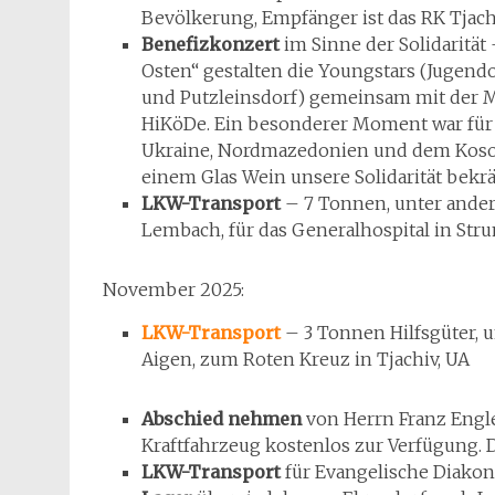
Bevölkerung, Empfänger ist das RK Tjach
Benefizkonzert
im Sinne der Solidarität
Osten“ gestalten die Youngstars (Jugen
und Putzleinsdorf) gemeinsam mit der M
HiKöDe. Ein besonderer Moment war für m
Ukraine, Nordmazedonien und dem Kosov
einem Glas Wein unsere Solidarität bekr
LKW-Transport
– 7 Tonnen, unter ande
Lembach, für das Generalhospital in Str
November 2025:
LKW-Transport
– 3 Tonnen Hilfsgüter, 
Aigen, zum Roten Kreuz in Tjachiv, UA
Abschied nehmen
von Herrn Franz Engle
Kraftfahrzeug kostenlos zur Verfügung. 
LKW-Transport
für Evangelische Diakoni