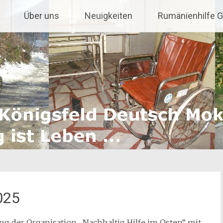
Über uns
Neuigkeiten
Rumänienhilfe 
025
ng der Organisation „Nachhaltig Hilfe im Osten“ mit