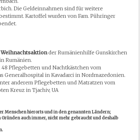
embach.
rbich. Die Geldeinnahmen sind für weitere
bestimmt. Kartoffel wurden von Fam. Pühringer
pendet.
r
Weihnachtsaktion
der Rumänienhilfe Gunskirchen
n in Rumänien.
 48 Pflegebetten und Nachtkästchen vom
as Generalhospital in Kavadarci in Nordmazedonien.
unter anderem Pflegebetten und Matratzen vom
ten Kreuz in Tjachiv, UA
iger Menschen hierorts und in den genannten Ländern;
hen Gründen auch immer, nicht mehr gebraucht und deshalb
n.