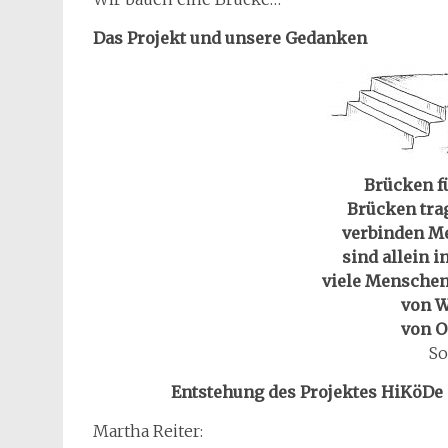
Das Projekt und unsere Gedanken
Brücken f
Brücken tra
verbinden M
sind allein 
viele Menschen 
von W
von O
So
Entstehung des Projektes HiKöDe 
Martha Reiter: