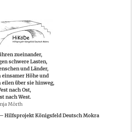
ühren zueinander,
gen schwere Lasten,
enschen und Länder,
in einsamer Höhe und
eilen über sie hinweg,
est nach Ost,
st nach West.
nja Mörth
– Hilfsprojekt Königsfeld Deutsch Mokra