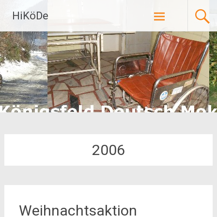
Zum
HiKöDe
Inhalt
springen
2006
Weihnachtsaktion