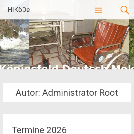
Zum
HiKöDe
Inhalt
springen
Autor:
Administrator Root
Termine 2026