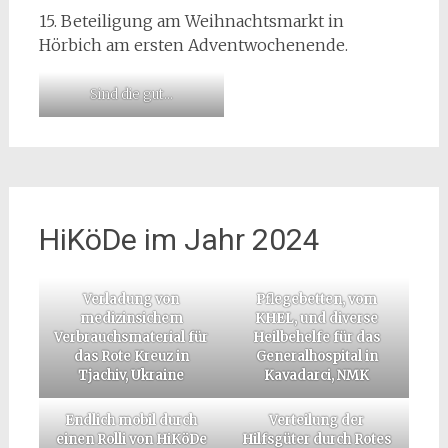
15. Beteiligung am Weihnachtsmarkt in
Hörbich am ersten Adventwochenende.
Sind die gut…
HiKöDe im Jahr 2024
Verladung von
Pflegebetten, vom
medizinsichem
KHEL, und diverse
Verbrauchsmaterial für
Heilbehelfe für das
das Rote Kreuz in
Generalhospital in
Tjachiv, Ukraine
Kavadarci, NMK
Endlich mobil durch
Verteilung der
einen Rolli von HiKöDe
Hilfsgüter durch Rotes