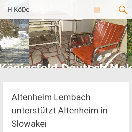
Zum
HiKöDe
Inhalt
springen
Altenheim Lembach
unterstützt Altenheim in
Slowakei