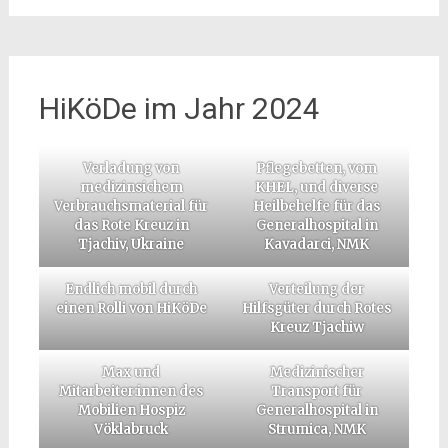
HiKöDe im Jahr 2024
Verladung von
Pflegebetten, vom
medizinsichem
KHEL, und diverse
Verbrauchsmaterial für
Heilbehelfe für das
das Rote Kreuz in
Generalhospital in
Tjachiv, Ukraine
Kavadarci, NMK
Endlich mobil durch
Verteilung der
einen Rolli von HiKöDe
Hilfsgüter durch Rotes
Kreuz Tjachiw
Max und
Medizinischer
Mitarbeiter:innen des
Transport für
Mobilien Hospiz
Generalhospital in
Vöklabruck
Strumica, NMK