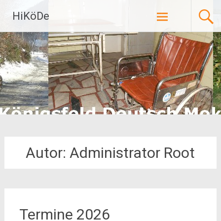
Zum
HiKöDe
Inhalt
springen
Autor:
Administrator Root
Termine 2026