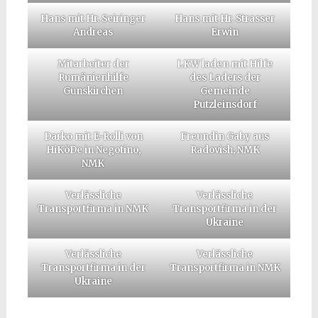
Hans mit Hr. Seiringer
Hans mit Hr. Strasser
Andreas
Erwin
Mitarbeiter der
LKW laden mit Hilfe
Rumänienhilfe
des Laders der
Gunskirchen
Gemeinde
Putzleinsdorf
Darko mit E-Rolli von
Freundin Gaby aus
HiKöDe in Negotino,
Radovish, NMK
NMK
Verlässliche
Verlässliche
Transportfirma in NMK
Transportfirma in der
Ukraine
Verlässliche
Verlässliche
Transportfirma in der
Transportfirma in NMK
Ukraine