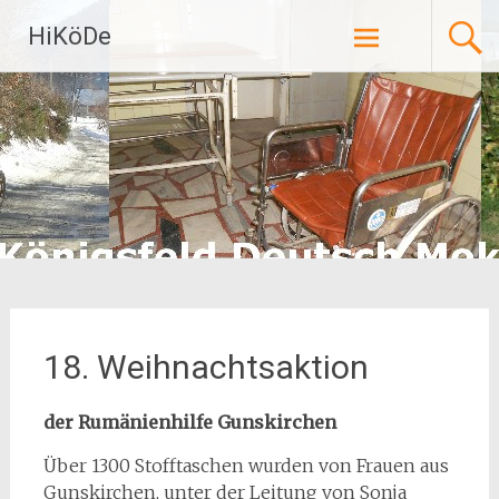
Zum
HiKöDe
Inhalt
springen
18. Weihnachtsaktion
der Rumänienhilfe Gunskirchen
Über 1300 Stofftaschen wurden von Frauen aus
Gunskirchen, unter der Leitung von Sonja