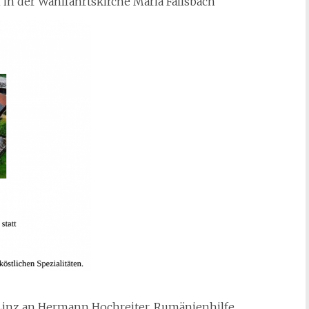
in der Wahlfahrtskirche Maria Fallsbach
 Linz an Hermann Hochreiter, Rumänienhilfe