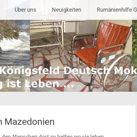
Über uns
Neuigkeiten
Rumänienhilfe 
ch Mazedonien
n, den Menschen dort zu helfen wo sie leben.