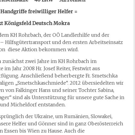
Handgriffe freiwilliger Helfer =
kt Königsfeld Deutsch Mokra
dem KH Rohrbach, der OÖ Landlerhilfe und der
 Hilfsgütertransport und den ersten Arbeitseinsatz
sion diese Aktion bekommen wird.
en zunächst zwei Jahre im KH Rohrbach im
e im Jahr 2008 Hr. Josef Reiter, Festwirt aus
erfügung. Anschließend beherbergte Fr. Smetschka
maligen „Smetschkaschmiede“. 2012 übersiedelten wir
en von Falkinger Hans und seiner Tochter Sabina,
ager“ sind als Unterstützung für unsere gute Sache in
 und Micheldorf entstanden.
rsprünglich der Ukraine, um Rumänien, Slowakei,
sere Helfer und Gönner sind in ganz Oberösterreich
n Essen bis Wien zu Hause. Auch die