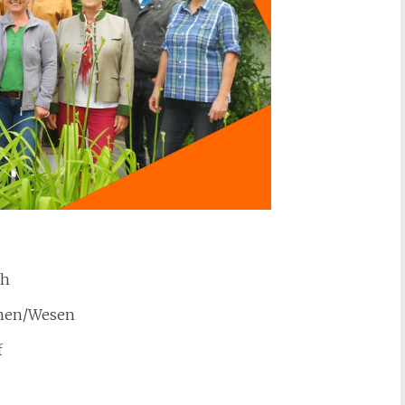
ch
chen/Wesen
f