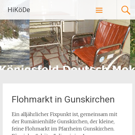
Zum
HiKöDe
Inhalt
springen
Flohmarkt in Gunskirchen
Ein alljährlicher Fixpunkt ist, gemeinsam mit
der Rumänienhilfe Gunskirchen, der kleine,
feine Flohmarkt im Pfarrheim Gunskirchen.