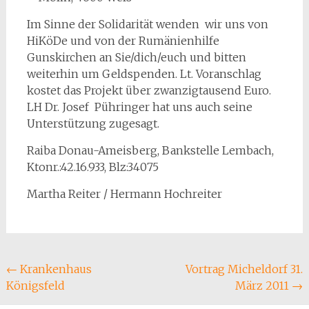
Im Sinne der Solidarität wenden wir uns von
HiKöDe und von der Rumänienhilfe
Gunskirchen an Sie/dich/euch und bitten
weiterhin um Geldspenden. Lt. Voranschlag
kostet das Projekt über zwanzigtausend Euro.
LH Dr. Josef Pühringer hat uns auch seine
Unterstützung zugesagt.
Raiba Donau-Ameisberg, Bankstelle Lembach,
Ktonr.:42.16.933, Blz:34075
Martha Reiter / Hermann Hochreiter
Beitragsnavigation
←
Krankenhaus
Vortrag Micheldorf 31.
Königsfeld
März 2011
→