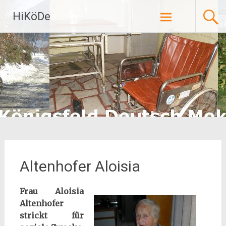
Zum
HiKöDe
Inhalt
springen
Altenhofer Aloisia
Frau Aloisia
Altenhofer
strickt für