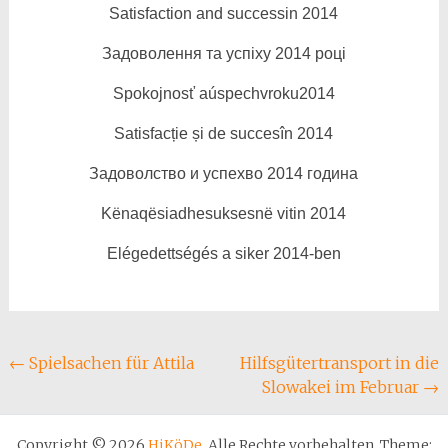
Satisfaction and successin 2014
Задоволення та успіху 2014 році
Spokojnosť aúspechvroku2014
Satisfacție și de succesîn 2014
Задоволство и успехво 2014 година
Kënaqësiadhesuksesnë vitin 2014
Elégedettségés a siker 2014-ben
Beitragsnavigation
←
Spielsachen für Attila
Hilfsgütertransport in die
Slowakei im Februar
→
Copyright © 2026
HiKöDe
. Alle Rechte vorbehalten. Theme: