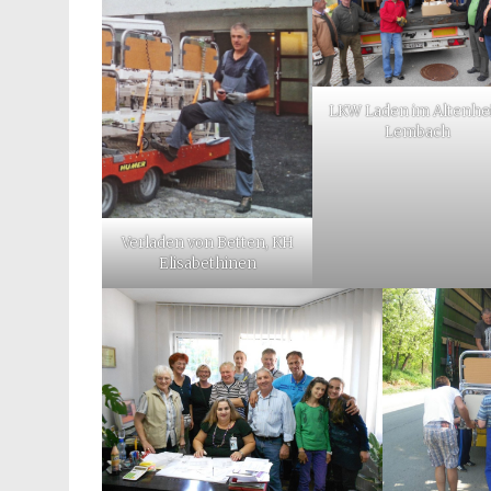
LKW Laden im Altenhe
Lembach
Verladen von Betten, KH
Elisabethinen