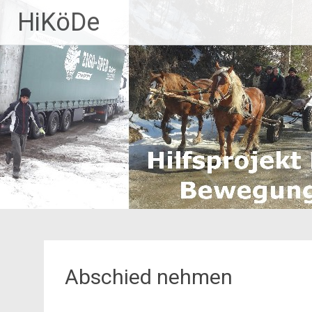
Zum
HiKöDe
Inhalt
springen
Abschied nehmen