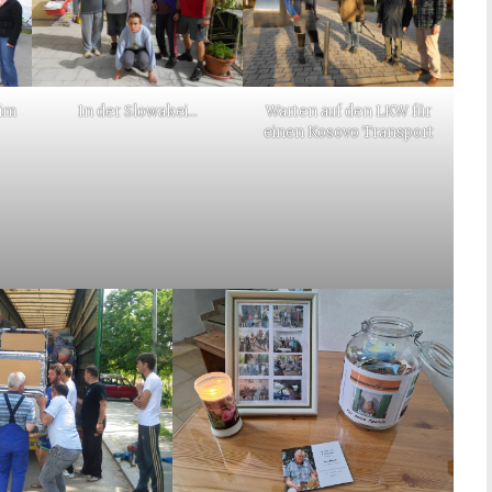
im
In der Slowakei…
Warten auf den LKW für
einen Kosovo Transport