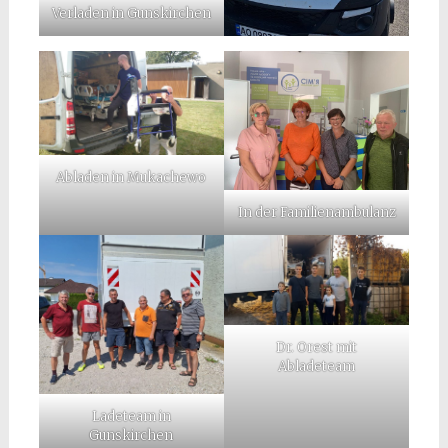
Verladen in Gunskirchen
Abladen in Mukachewo
In der Familienambulanz
Dr. Orest mit
Abladeteam
Ladeteam in
Gunskirchen