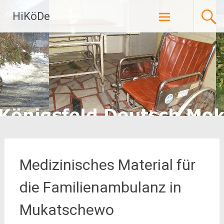
Zum
HiKöDe
Inhalt
springen
Medizinisches Material für
die Familienambulanz in
Mukatschewo